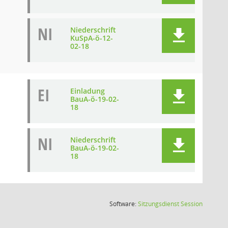
NI
Niederschrift
KuSpA-ö-12-
02-18
EI
Einladung
BauA-ö-19-02-
18
NI
Niederschrift
BauA-ö-19-02-
18
(Wird in
Software:
Sitzungsdienst
Session