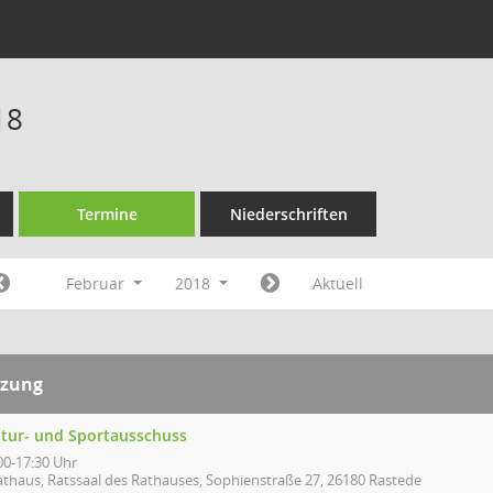
18
Termine
Niederschriften
Februar
2018
Aktuell
tzung
ltur- und Sportausschuss
00-17:30 Uhr
athaus, Ratssaal des Rathauses, Sophienstraße 27, 26180 Rastede