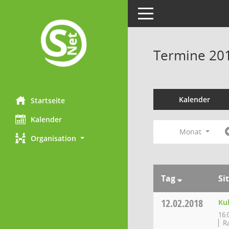
Toggle navigation
Termine 20
Kalender
Startseite
Kalender
Monat
Organisation
Tag
Si
12.02.2018
Ku
16:
R