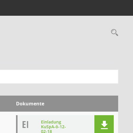
Rec
Dokumente
EI
Einladung
KuSpA-ö-12-
02-18