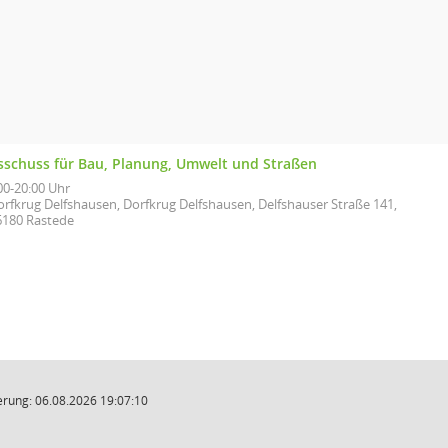
sschuss für Bau, Planung, Umwelt und Straßen
00-20:00 Uhr
orfkrug Delfshausen, Dorfkrug Delfshausen, Delfshauser Straße 141,
6180 Rastede
rung: 06.08.2026 19:07:10