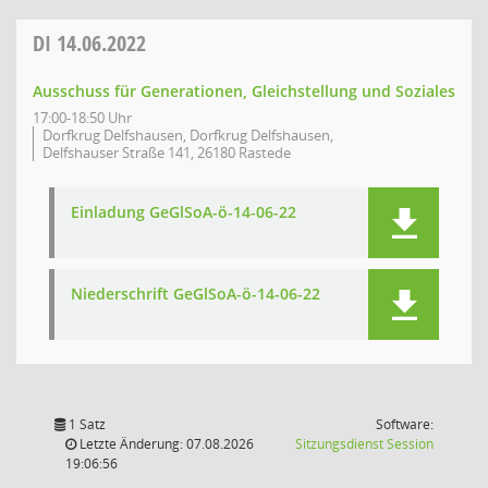
DI
14.06.2022
Ausschuss für Generationen, Gleichstellung und Soziales
17:00-18:50 Uhr
Dorfkrug Delfshausen, Dorfkrug Delfshausen,
Delfshauser Straße 141, 26180 Rastede
Einladung GeGlSoA-ö-14-06-22
Niederschrift GeGlSoA-ö-14-06-22
1 Satz
Software:
(Wird in
Letzte Änderung: 07.08.2026
Sitzungsdienst
Session
19:06:56