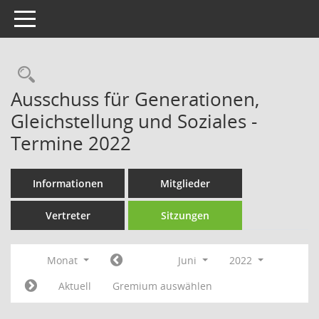
Toggle navigation
Rechercheauswahl
Ausschuss für Generationen,
Gleichstellung und Soziales -
Termine 2022
Informationen
Mitglieder
Vertreter
Sitzungen
Monat
Juni
2022
Aktuell
Gremium auswählen