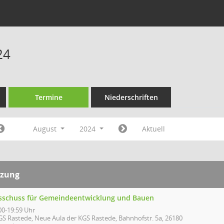
24
Termine
Niederschriften
August
2024
Aktuell
tzung
sschuss für Gemeindeentwicklung und Bauen
00-19:59 Uhr
GS Rastede, Neue Aula der KGS Rastede, Bahnhofstr. 5a, 26180