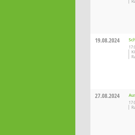
R
19.08.2024
Sc
17:
K
R
27.08.2024
Aus
17:
R