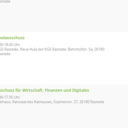
astede
hulausschuss
00-18:45 Uhr
GS Rastede, Neue Aula der KGS Rastede, Bahnhofstr. 5a, 26180
astede
schuss für Wirtschaft, Finanzen und Digitales
00-17:35 Uhr
athaus, Ratssaal des Rathauses, Sophienstr. 27, 26180 Rastede