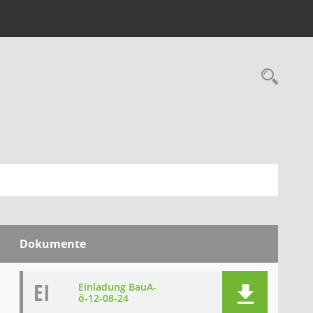
Rec
Dokumente
EI
Einladung BauA-
ö-12-08-24