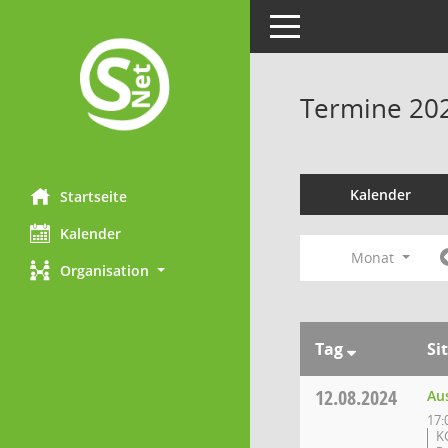
Toggle navigation
Termine 20
Kalender
Startseite
Kalender
Monat
Organisation
Tag
Si
12.08.2024
Au
17:
K