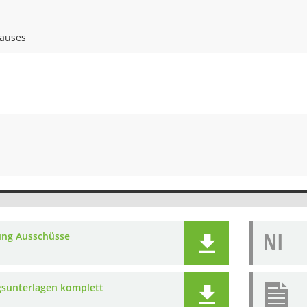
hauses
NI
ung Ausschüsse
gsunterlagen komplett