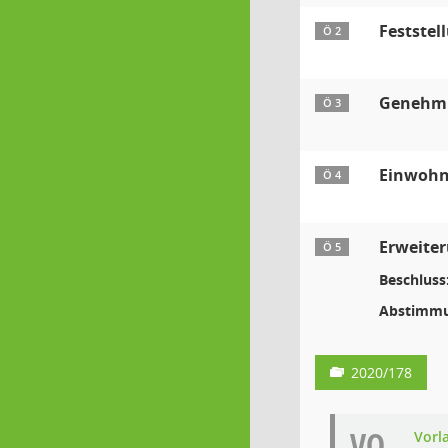
Feststel
Ö 2
Genehmig
Ö 3
Einwohn
Ö 4
Erweite
Ö 5
Beschluss
Abstimmu
2020/178
VO
Vorl