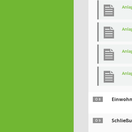
Anla
Anla
Anla
Anla
Einwohn
Ö 8
Schließu
Ö 9