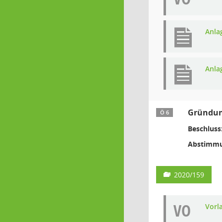
Anla
Anla
Gründung
Ö 6
Beschluss
Abstimmu
2020/159
VO
Vorl