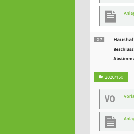
Anla
Haushalt
Ö 7
Beschluss
Abstimmu
2020/150
VO
Vorl
Anla