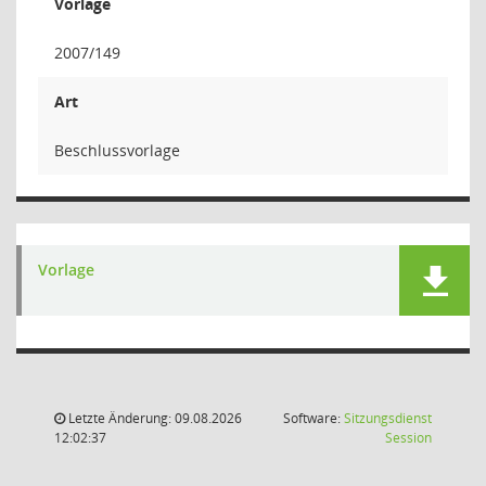
Vorlage
2007/149
Art
Beschlussvorlage
Vorlage
Letzte Änderung: 09.08.2026
Software:
Sitzungsdienst
(Wird in
12:02:37
Session