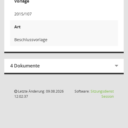
Vorlage
2015/107
Art
Beschlussvorlage
4 Dokumente
Letzte Änderung: 09.08.2026
Software:
Sitzungsdienst
(Wird in
12:02:37
Session