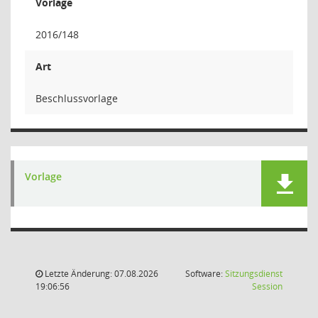
Vorlage
2016/148
Art
Beschlussvorlage
Vorlage
Letzte Änderung: 07.08.2026
Software:
Sitzungsdienst
(Wird in
19:06:56
Session