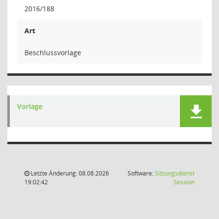
2016/188
Art
Beschlussvorlage
Vorlage
Letzte Änderung: 08.08.2026
Software:
Sitzungsdienst
(Wird in
19:02:42
Session