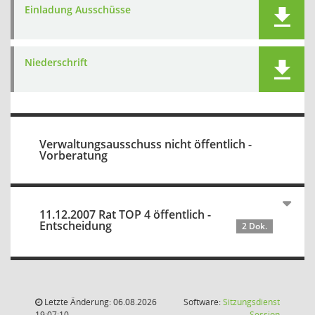
Einladung Ausschüsse
Niederschrift
Verwaltungsausschuss nicht öffentlich -
Vorberatung
11.12.2007 Rat TOP 4 öffentlich -
Entscheidung
2 Dok.
Letzte Änderung: 06.08.2026
Software:
Sitzungsdienst
(Wird in
19:07:10
Session