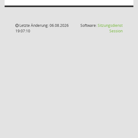
Letzte Änderung: 06.08.2026
Software:
Sitzungsdienst
(Wird in
19:07:10
Session