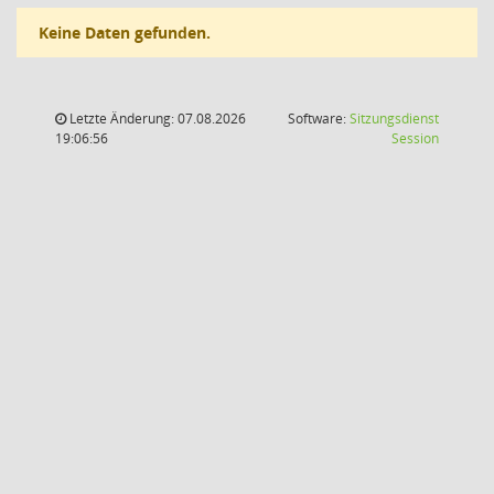
Keine Daten gefunden.
Letzte Änderung: 07.08.2026
Software:
Sitzungsdienst
(Wird in
19:06:56
Session