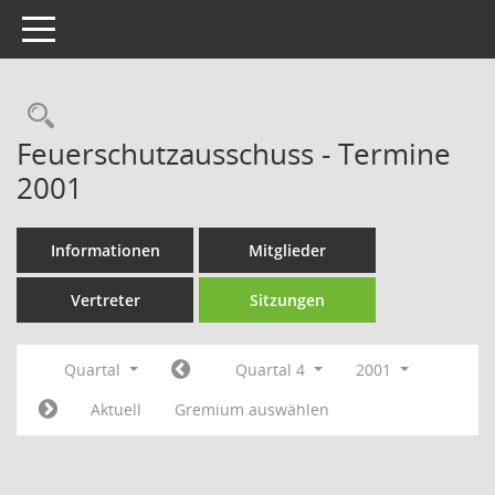
Toggle navigation
Rechercheauswahl
Feuerschutzausschuss - Termine
2001
Informationen
Mitglieder
Vertreter
Sitzungen
Quartal
Quartal 4
2001
Aktuell
Gremium auswählen