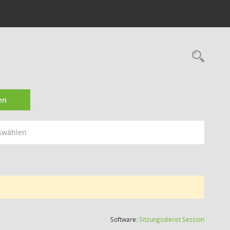
Rec
en
swählen
(Wird in
Software:
Sitzungsdienst
Session