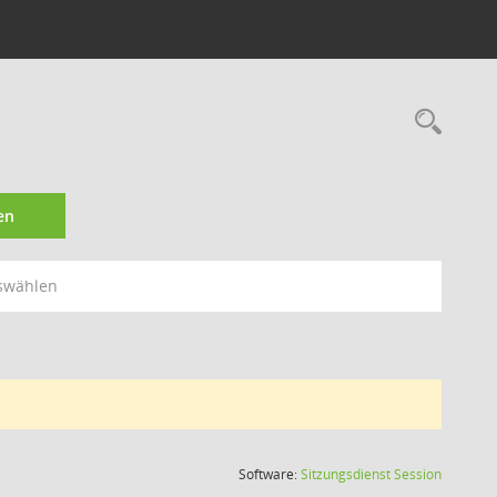
Rec
en
swählen
(Wird in
Software:
Sitzungsdienst
Session