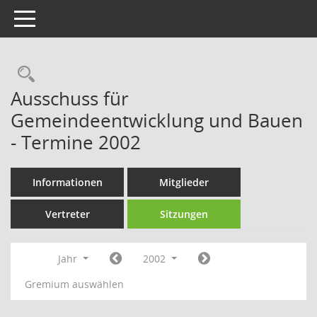
Toggle navigation
Rechercheauswahl
Ausschuss für
Gemeindeentwicklung und Bauen
- Termine 2002
Informationen
Mitglieder
Vertreter
Sitzungen
Jahr
2002
Gremium auswählen