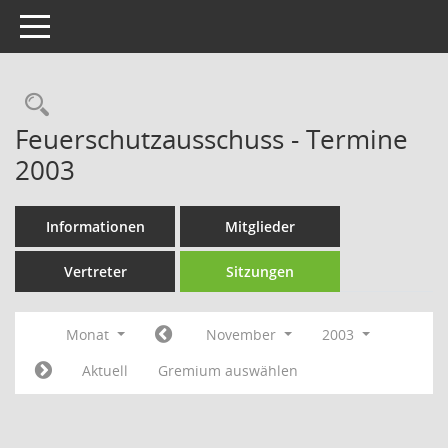
Toggle navigation
Rechercheauswahl
Feuerschutzausschuss - Termine
2003
Informationen
Mitglieder
Vertreter
Sitzungen
Monat
November
2003
Aktuell
Gremium auswählen