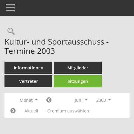
Toggle navigation
Rechercheauswahl
Kultur- und Sportausschuss -
Termine 2003
Informationen
Mitglieder
Vertreter
Sitzungen
Monat
Juni
2003
Aktuell
Gremium auswählen