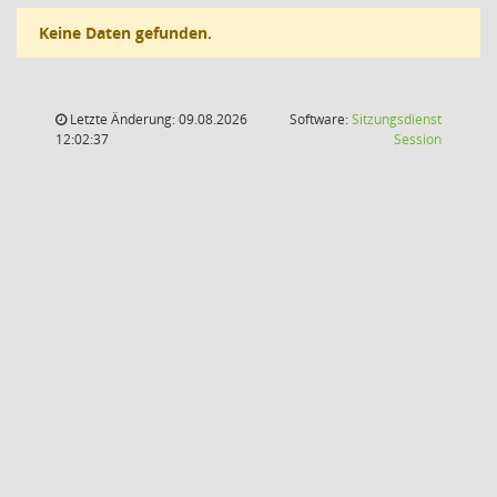
Keine Daten gefunden.
Letzte Änderung: 09.08.2026
Software:
Sitzungsdienst
(Wird in
12:02:37
Session