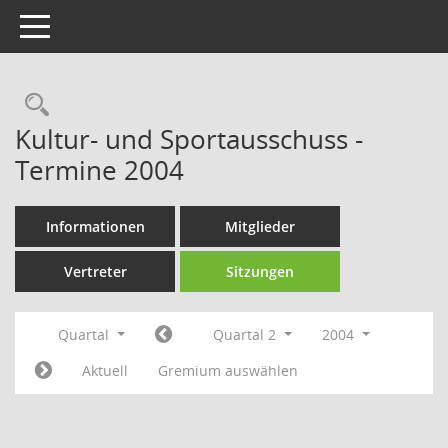
Toggle navigation
Rechercheauswahl
Kultur- und Sportausschuss -
Termine 2004
Informationen
Mitglieder
Vertreter
Sitzungen
Quartal
Quartal 2
2004
Aktuell
Gremium auswählen