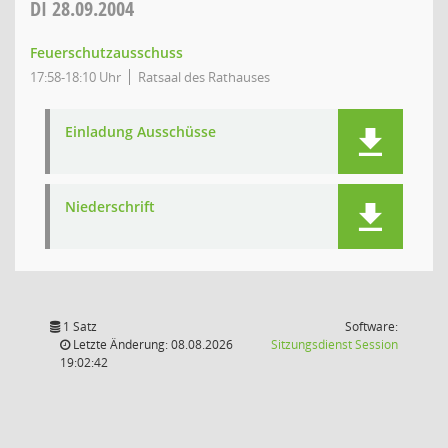
DI
28.09.2004
Feuerschutzausschuss
17:58-18:10 Uhr
Ratsaal des Rathauses
Einladung Ausschüsse
Niederschrift
1 Satz
Software:
(Wird in
Letzte Änderung: 08.08.2026
Sitzungsdienst
Session
19:02:42