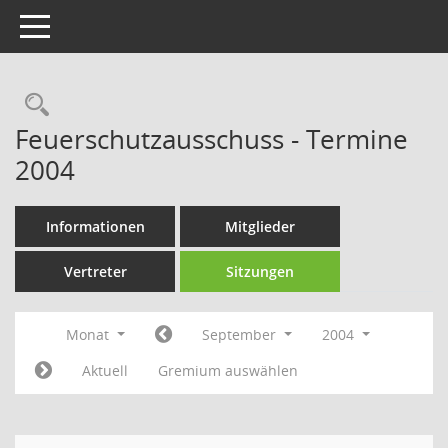
Toggle navigation
Rechercheauswahl
Feuerschutzausschuss - Termine
2004
Informationen
Mitglieder
Vertreter
Sitzungen
Monat
September
2004
Aktuell
Gremium auswählen