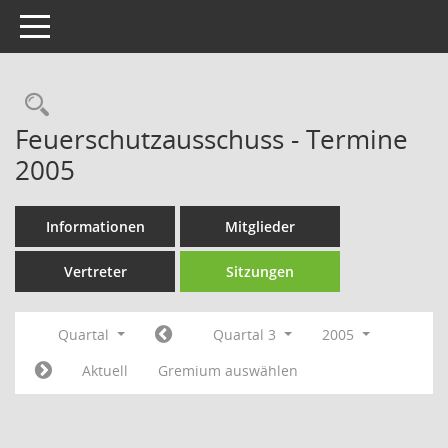
Toggle navigation
Rechercheauswahl
Feuerschutzausschuss - Termine
2005
Informationen
Mitglieder
Vertreter
Sitzungen
Quartal
Quartal 3
2005
Aktuell
Gremium auswählen