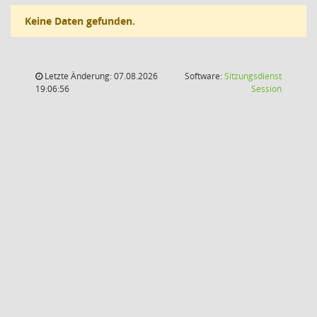
Keine Daten gefunden.
Letzte Änderung: 07.08.2026
Software:
Sitzungsdienst
(Wird in
19:06:56
Session