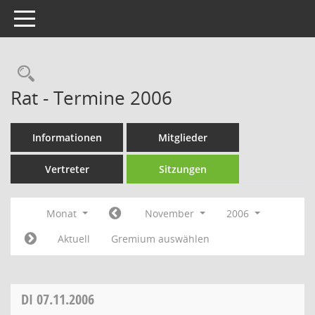
Toggle navigation
Rechercheauswahl
Rat - Termine 2006
Informationen
Mitglieder
Vertreter
Sitzungen
Monat
November
2006
Aktuell
Gremium auswählen
DI
07.11.2006