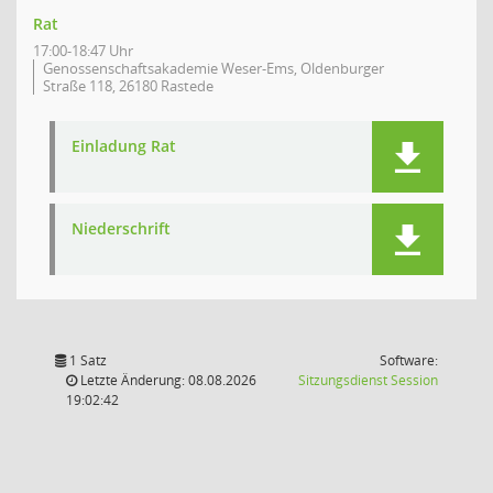
Rat
17:00-18:47 Uhr
Genossenschaftsakademie Weser-Ems, Oldenburger
Straße 118, 26180 Rastede
Einladung Rat
Niederschrift
1 Satz
Software:
(Wird in
Letzte Änderung: 08.08.2026
Sitzungsdienst
Session
19:02:42