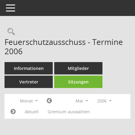
Toggle navigation
Rechercheauswahl
Feuerschutzausschuss - Termine
2006
Informationen
Mitglieder
Vertreter
Sitzungen
Monat
Mai
2006
Aktuell
Gremium auswählen