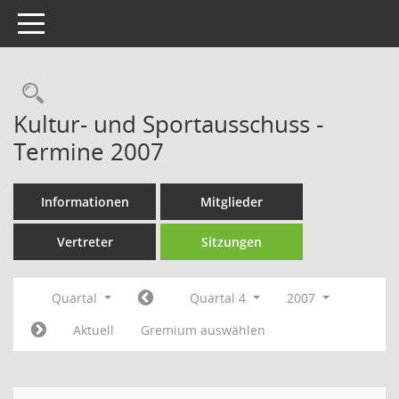
Toggle navigation
Rechercheauswahl
Kultur- und Sportausschuss -
Termine 2007
Informationen
Mitglieder
Vertreter
Sitzungen
Quartal
Quartal 4
2007
Aktuell
Gremium auswählen