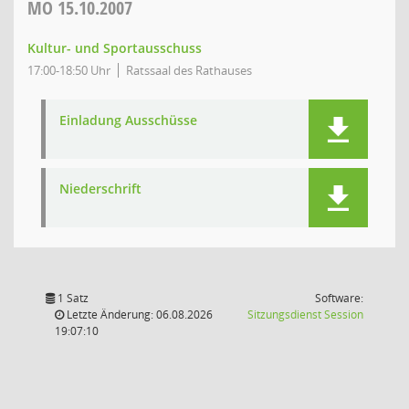
MO
15.10.2007
Kultur- und Sportausschuss
17:00-18:50 Uhr
Ratssaal des Rathauses
Einladung Ausschüsse
Niederschrift
1 Satz
Software:
(Wird in
Letzte Änderung: 06.08.2026
Sitzungsdienst
Session
19:07:10