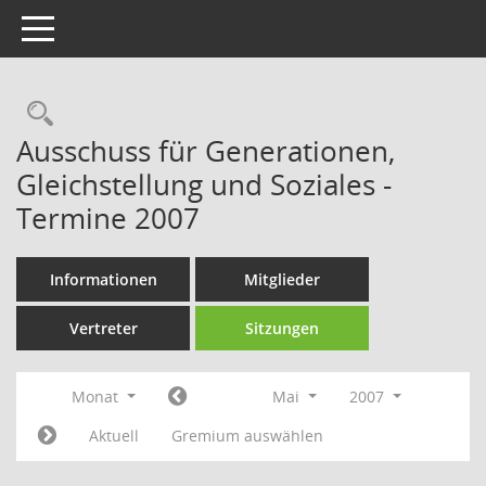
Toggle navigation
Rechercheauswahl
Ausschuss für Generationen,
Gleichstellung und Soziales -
Termine 2007
Informationen
Mitglieder
Vertreter
Sitzungen
Monat
Mai
2007
Aktuell
Gremium auswählen