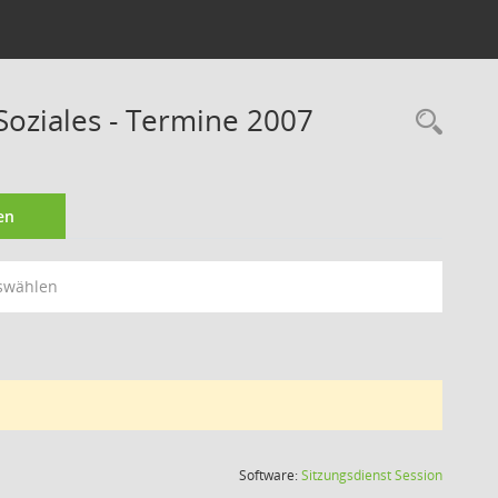
Soziales - Termine 2007
Rec
en
swählen
(Wird in
Software:
Sitzungsdienst
Session