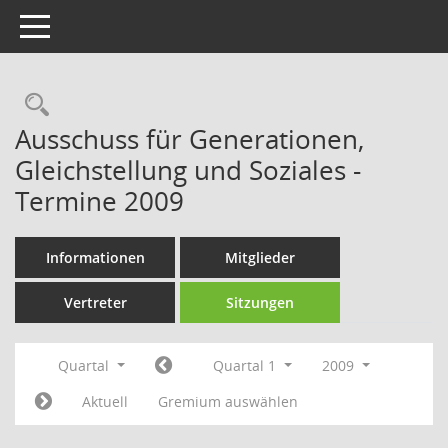
Toggle navigation
Rechercheauswahl
Ausschuss für Generationen,
Gleichstellung und Soziales -
Termine 2009
Informationen
Mitglieder
Vertreter
Sitzungen
Quartal
Quartal 1
2009
Aktuell
Gremium auswählen