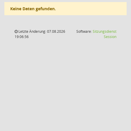
Keine Daten gefunden.
Letzte Änderung: 07.08.2026
Software:
Sitzungsdienst
(Wird in
19:06:56
Session