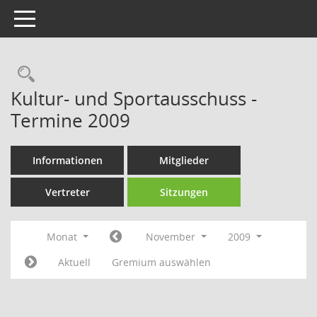
Toggle navigation
Rechercheauswahl
Kultur- und Sportausschuss -
Termine 2009
Informationen
Mitglieder
Vertreter
Sitzungen
Monat
November
2009
Aktuell
Gremium auswählen