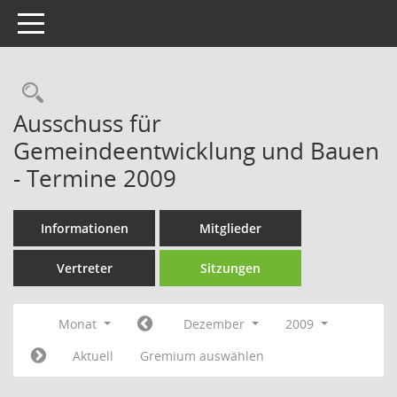
Toggle navigation
Rechercheauswahl
Ausschuss für
Gemeindeentwicklung und Bauen
- Termine 2009
Informationen
Mitglieder
Vertreter
Sitzungen
Monat
Dezember
2009
Aktuell
Gremium auswählen