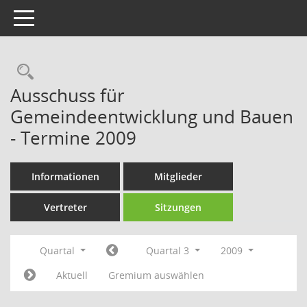
Toggle navigation
Rechercheauswahl
Ausschuss für
Gemeindeentwicklung und Bauen
- Termine 2009
Informationen
Mitglieder
Vertreter
Sitzungen
Quartal
Quartal 3
2009
Aktuell
Gremium auswählen