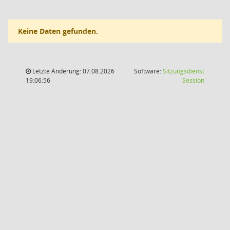
Keine Daten gefunden.
Letzte Änderung: 07.08.2026
Software:
Sitzungsdienst
(Wird in
19:06:56
Session