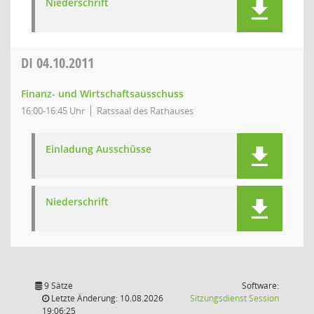
Niederschrift
DI
04.10.2011
Finanz- und Wirtschaftsausschuss
16:00-16:45 Uhr
Ratssaal des Rathauses
Einladung Ausschüsse
Niederschrift
9 Sätze
Software:
(Wird in
Letzte Änderung: 10.08.2026
Sitzungsdienst
Session
19:06:25