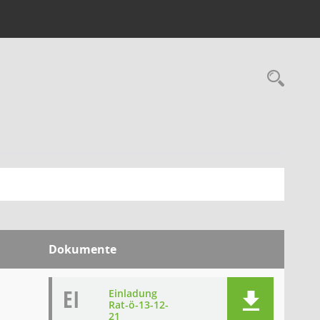
Rec
Dokumente
EI
Einladung
Rat-ö-13-12-
21