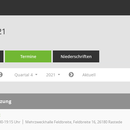
21
Termine
Niederschriften
Quartal 4
2021
Aktuell
tzung
t
00-19:15 Uhr
Mehrzweckhalle Feldbreite, Feldbreite 16, 26180 Rastede