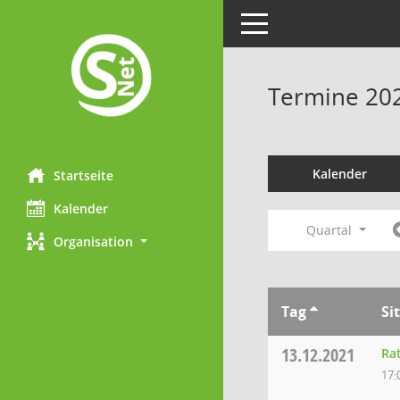
Toggle navigation
Termine 20
Kalender
Startseite
Kalender
Quartal
Organisation
Tag
Si
13.12.2021
Ra
17: