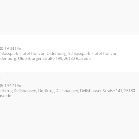
t
00-19:03 Uhr
chlosspark-Hotel Hof von Oldenburg, Schlosspark-Hotel Hof von
ldenburg, Oldenburger Straße 199, 26180 Rastede
t
05-19:17 Uhr
orfkrug Delfshausen, Dorfkrug Delfshausen, Delfshauser Straße 141, 26180
astede