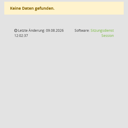
Keine Daten gefunden.
Letzte Änderung: 09.08.2026
Software:
Sitzungsdienst
(Wird in
12:02:37
Session