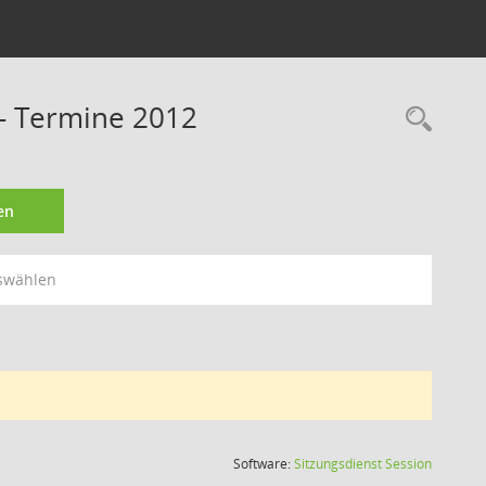
- Termine 2012
Rec
en
swählen
(Wird in
Software:
Sitzungsdienst
Session