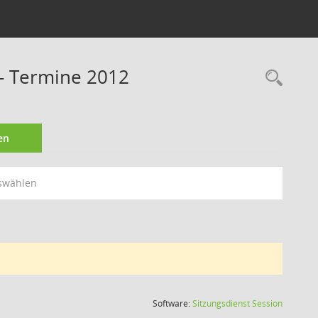
- Termine 2012
Rec
en
swählen
(Wird in
Software:
Sitzungsdienst
Session