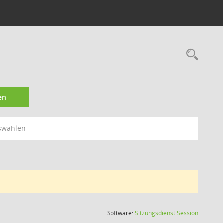
Rec
en
swählen
(Wird in
Software:
Sitzungsdienst
Session