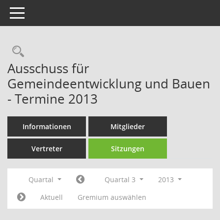
Toggle navigation
Rechercheauswahl
Ausschuss für
Gemeindeentwicklung und Bauen
- Termine 2013
Informationen
Mitglieder
Vertreter
Sitzungen
Quartal
Quartal 3
2013
Aktuell
Gremium auswählen