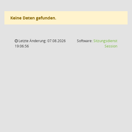
Keine Daten gefunden.
Letzte Änderung: 07.08.2026
Software:
Sitzungsdienst
(Wird in
19:06:56
Session