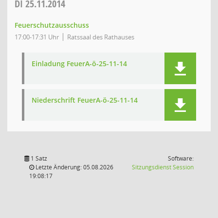
DI
25.11.2014
Feuerschutzausschuss
17:00-17:31 Uhr
Ratssaal des Rathauses
Einladung FeuerA-ö-25-11-14
Niederschrift FeuerA-ö-25-11-14
1 Satz
Software:
(Wird in
Letzte Änderung: 05.08.2026
Sitzungsdienst
Session
19:08:17