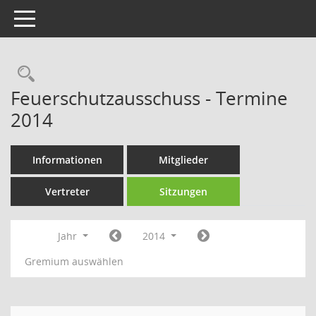
Toggle navigation
Rechercheauswahl
Feuerschutzausschuss - Termine
2014
Informationen
Mitglieder
Vertreter
Sitzungen
Jahr
2014
Gremium auswählen