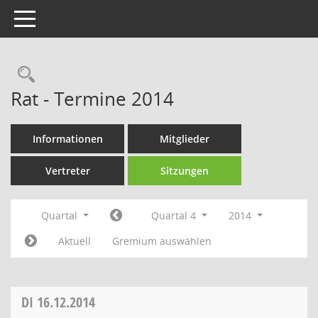
Toggle navigation
Rechercheauswahl
Rat - Termine 2014
Informationen
Mitglieder
Vertreter
Sitzungen
Quartal
Quartal 4
2014
Aktuell
Gremium auswählen
DI
16.12.2014