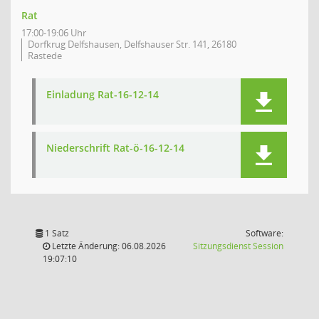
Rat
17:00-19:06 Uhr
Dorfkrug Delfshausen, Delfshauser Str. 141, 26180
Rastede
Einladung Rat-16-12-14
Niederschrift Rat-ö-16-12-14
1 Satz
Software:
(Wird in
Letzte Änderung: 06.08.2026
Sitzungsdienst
Session
19:07:10