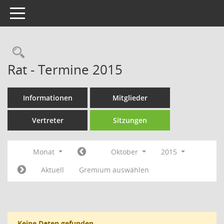
Toggle navigation
Rechercheauswahl
Rat - Termine 2015
Informationen
Mitglieder
Vertreter
Sitzungen
Monat
Oktober
2015
Aktuell
Gremium auswählen
Keine Daten gefunden.