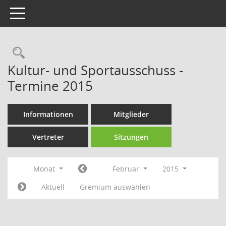
Toggle navigation
Rechercheauswahl
Kultur- und Sportausschuss -
Termine 2015
Informationen
Mitglieder
Vertreter
Sitzungen
Monat
Februar
2015
Aktuell
Gremium auswählen