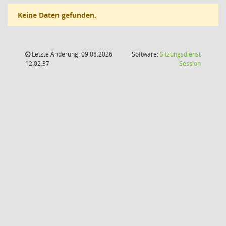
Keine Daten gefunden.
Letzte Änderung: 09.08.2026
Software:
Sitzungsdienst
(Wird in
12:02:37
Session