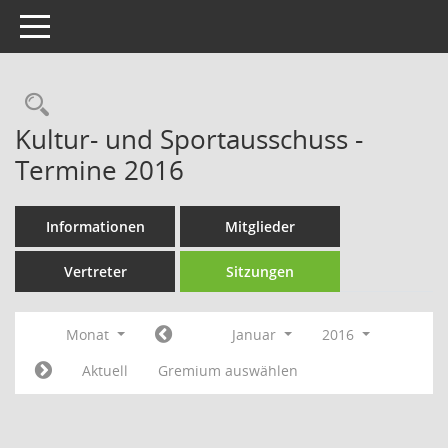
Toggle navigation
Rechercheauswahl
Kultur- und Sportausschuss -
Termine 2016
Informationen
Mitglieder
Vertreter
Sitzungen
Monat
Januar
2016
Aktuell
Gremium auswählen