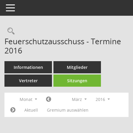
Toggle navigation
Rechercheauswahl
Feuerschutzausschuss - Termine
2016
Informationen
Mitglieder
Vertreter
Sitzungen
Monat
März
2016
Aktuell
Gremium auswählen