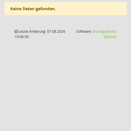
Keine Daten gefunden.
Letzte Änderung: 07.08.2026
Software:
Sitzungsdienst
(Wird in
19:06:56
Session