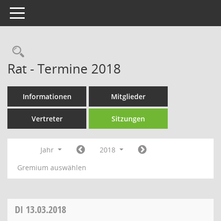
Toggle navigation
Rechercheauswahl
Rat - Termine 2018
Informationen
Mitglieder
Vertreter
Sitzungen
Jahr
2018
Gremium auswählen
DI
13.03.2018