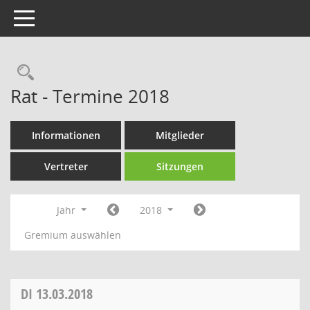
Toggle navigation
Rechercheauswahl
Rat - Termine 2018
Informationen
Mitglieder
Vertreter
Sitzungen
Jahr
2018
Gremium auswählen
DI
13.03.2018