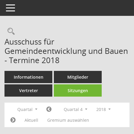
Toggle navigation
Rechercheauswahl
Ausschuss für
Gemeindeentwicklung und Bauen
- Termine 2018
Informationen
Mitglieder
Vertreter
Sitzungen
Quartal
Quartal 4
2018
Aktuell
Gremium auswählen