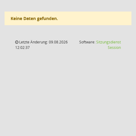
Keine Daten gefunden.
Letzte Änderung: 09.08.2026
Software:
Sitzungsdienst
(Wird in
12:02:37
Session