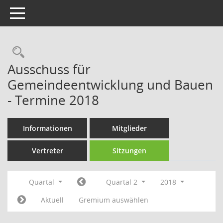
Toggle navigation
Rechercheauswahl
Ausschuss für
Gemeindeentwicklung und Bauen
- Termine 2018
Informationen
Mitglieder
Vertreter
Sitzungen
Quartal
Quartal 2
2018
Aktuell
Gremium auswählen