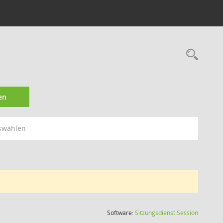
Rec
en
swählen
(Wird in
Software:
Sitzungsdienst
Session