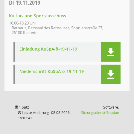
DI
19.11.2019
Kultur- und Sportausschuss
16:00-18:20 Uhr
Rathaus, Ratssaal des Rathauses, Sophienstraße 27,
26180 Rastede
Einladung KuSpA-ö-19-11-19
Niederschrift KuSpA-ö-19-11-19
1 Satz
Software:
(Wird in
Letzte Änderung: 08.08.2026
Sitzungsdienst
Session
19:02:42