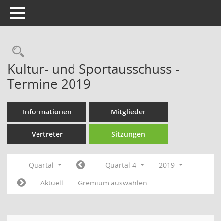
Toggle navigation
Rechercheauswahl
Kultur- und Sportausschuss -
Termine 2019
Informationen
Mitglieder
Vertreter
Sitzungen
Quartal
Quartal 4
2019
Aktuell
Gremium auswählen