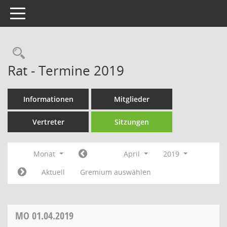
Toggle navigation
Rechercheauswahl
Rat - Termine 2019
Informationen
Mitglieder
Vertreter
Sitzungen
Monat
April
2019
Aktuell
Gremium auswählen
MO
01.04.2019