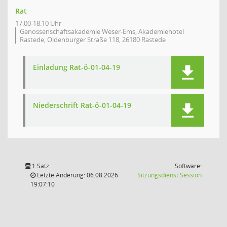
Rat
17:00-18:10 Uhr
Genossenschaftsakademie Weser-Ems, Akademiehotel
Rastede, Oldenburger Straße 118, 26180 Rastede
Einladung Rat-ö-01-04-19
Niederschrift Rat-ö-01-04-19
1 Satz
Software:
(Wird in
Letzte Änderung: 06.08.2026
Sitzungsdienst
Session
19:07:10