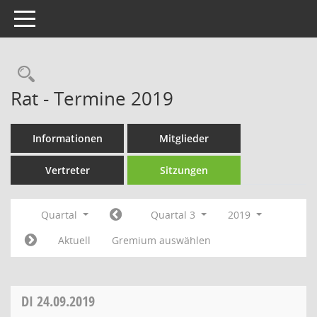
Toggle navigation
Rechercheauswahl
Rat - Termine 2019
Informationen
Mitglieder
Vertreter
Sitzungen
Quartal
Quartal 3
2019
Aktuell
Gremium auswählen
DI
24.09.2019